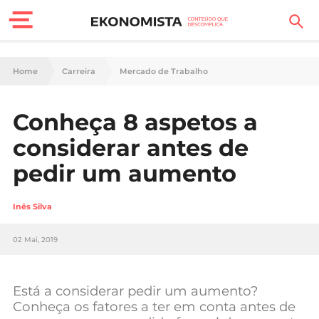
Finanças Pessoais
Home
Carreira
Mercado de Trabalho
Motores
Conheça 8 aspetos a
Carreira
considerar antes de
Casa
pedir um aumento
Lifestyle
Inês Silva
Sociedade
02 Mai, 2019
Tecnologia
Está a considerar pedir um aumento?
Negócios
Conheça os fatores a ter em conta antes de