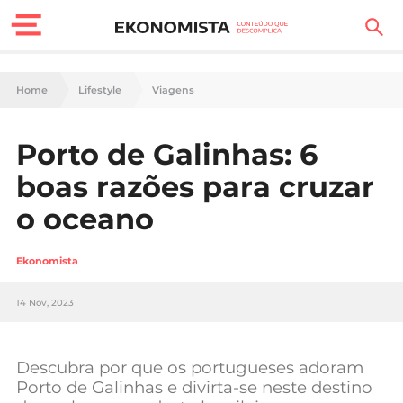
Finanças Pessoais
Home
Lifestyle
Viagens
Motores
Porto de Galinhas: 6
Carreira
boas razões para cruzar
Casa
o oceano
Lifestyle
Ekonomista
Sociedade
14 Nov, 2023
Tecnologia
Descubra por que os portugueses adoram
Negócios
Porto de Galinhas e divirta-se neste destino