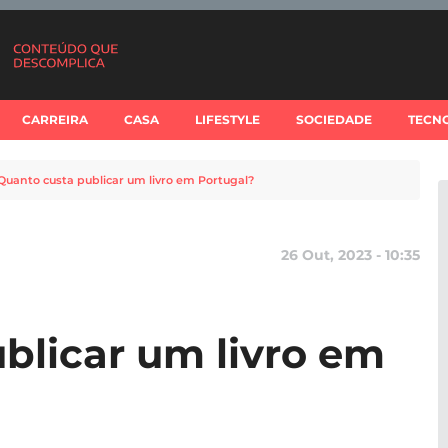
CARREIRA
CASA
LIFESTYLE
SOCIEDADE
TECN
Quanto custa publicar um livro em Portugal?
26 Out, 2023 - 10:35
blicar um livro em