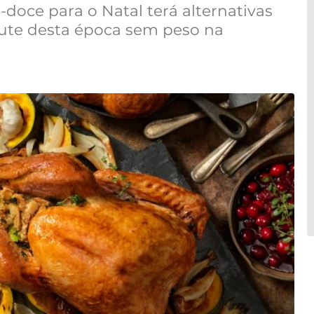
doce para o Natal terá alternativas
rute desta época sem peso na