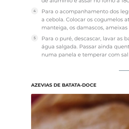
de alumínio e assar no forno a 18
Para o acompanhamento dos legum
a cebola. Colocar os cogumelos a
manteiga, os damascos, ameixas e
Para o puré, descascar, lavar as 
água salgada. Passar ainda quent
numa panela e temperar com sal
AZEVIAS DE BATATA-DOCE