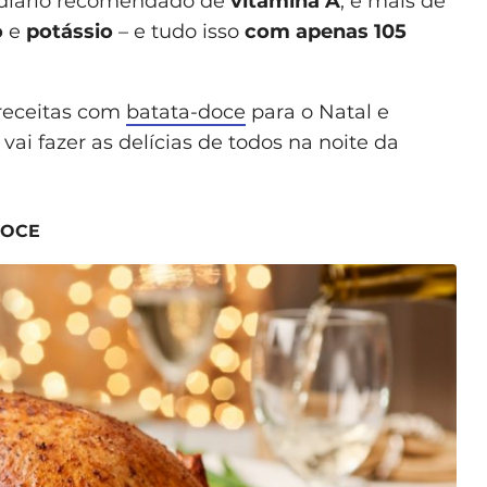
 diário recomendado de
vitamina A
, e mais de
o
e
potássio
– e tudo isso
com apenas 105
 receitas com
batata-doce
para o Natal e
 vai fazer as delícias de todos na noite da
DOCE