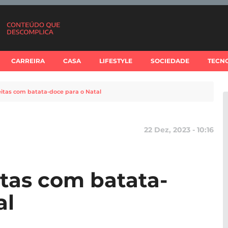
CARREIRA
CASA
LIFESTYLE
SOCIEDADE
TECN
eitas com batata-doce para o Natal
22 Dez, 2023 - 10:16
itas com batata-
al