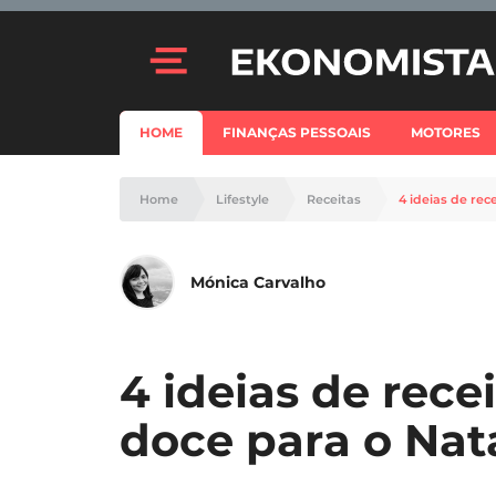
HOME
FINANÇAS PESSOAIS
MOTORES
Home
Lifestyle
Receitas
4 ideias de rec
Mónica Carvalho
4 ideias de rece
doce para o Nat