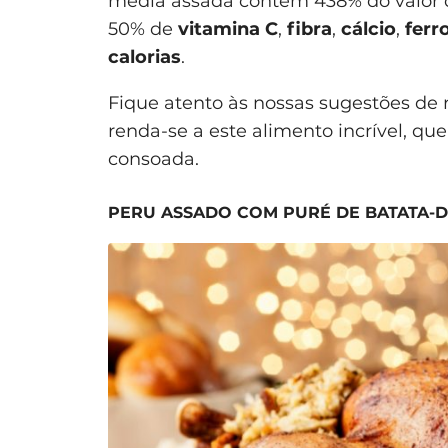
média assada contém 438% do valor
50% de
vitamina C
,
fibra
,
cálcio
,
ferr
calorias
.
Fique atento às nossas sugestões de
renda-se a este alimento incrível, que
consoada.
PERU ASSADO COM PURÉ DE BATATA-