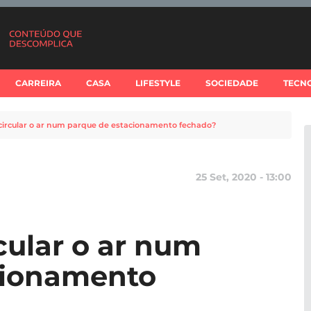
CARREIRA
CASA
LIFESTYLE
SOCIEDADE
TECN
ecircular o ar num parque de estacionamento fechado?
25 Set, 2020 - 13:00
cular o ar num
cionamento