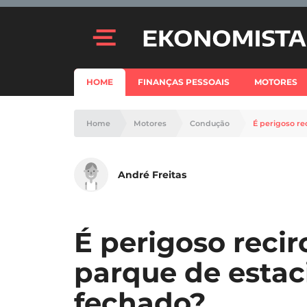
HOME
FINANÇAS PESSOAIS
MOTORES
Home
Motores
Condução
É perigoso r
André Freitas
É perigoso recir
parque de esta
fechado?