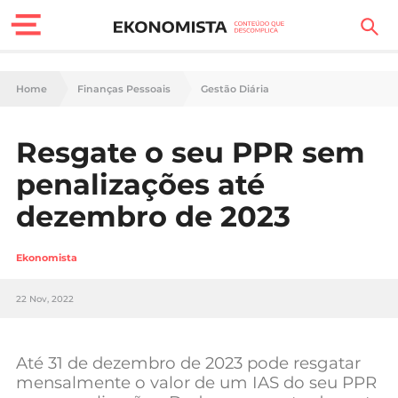
Finanças Pessoais
Home
Finanças Pessoais
Gestão Diária
Motores
Resgate o seu PPR sem
Carreira
penalizações até
Casa
dezembro de 2023
Lifestyle
Ekonomista
Sociedade
22 Nov, 2022
Tecnologia
Até 31 de dezembro de 2023 pode resgatar
Negócios
mensalmente o valor de um IAS do seu PPR