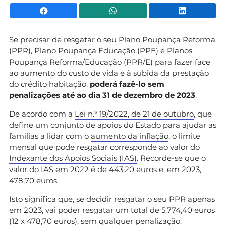
Facebook
WhatsApp
Li
Se precisar de resgatar o seu Plano Poupança Reforma
(PPR), Plano Poupança Educação (PPE) e Planos
Poupança Reforma/Educação (PPR/E) para fazer face
ao aumento do custo de vida e à subida da prestação
do crédito habitação,
poderá fazê-lo sem
penalizações até ao dia 31 de dezembro de 2023
.
De acordo com a
Lei n.º 19/2022, de 21 de outubro
, que
define um conjunto de apoios do Estado para ajudar as
famílias a lidar com o
aumento da inflação
, o limite
mensal que pode resgatar corresponde ao valor do
Indexante dos Apoios Sociais (IAS)
. Recorde-se que o
valor do IAS em 2022 é de 443,20 euros e, em 2023,
478,70 euros.
Isto significa que, se decidir resgatar o seu PPR apenas
em 2023, vai poder resgatar um total de 5.774,40 euros
(12 x 478,70 euros), sem qualquer penalização.