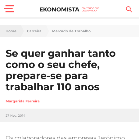
Finanças Pessoais
Home
Carreira
Mercado de Trabalho
Motores
Se quer ganhar tanto
Carreira
como o seu chefe,
Casa
prepare-se para
trabalhar 110 anos
Lifestyle
Sociedade
Margarida Ferreira
Tecnologia
27 Nov, 2014
Negócios
Os colaboradores das empresas Jerónimo