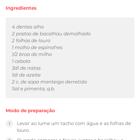
Ingredientes
4 dentes alho
2 postas de bacalhau demolhado
2 folhas de louro
1 molho de espinafres
1/2
broa de milho
1 cebola
3dl de natas
1dl de azeite
2 c. de sopa manteiga derretida
Sal e pimenta, q.b.
Modo de preparação
Levar ao lume um tacho com água e as folhas de
louro.