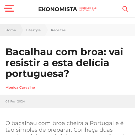
Finanças Pessoais
Home
Lifestyle
Receitas
Motores
Bacalhau com broa: vai
Carreira
resistir a esta delícia
Casa
portuguesa?
Lifestyle
Mónica Carvalho
Sociedade
08 Fev, 2024
Tecnologia
O bacalhau com broa cheira a Portugal e é
Negócios
tão simples de preparar. Conheça duas