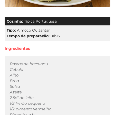
Cozinha:
Típica Portuguesa
Tipo:
Almoço Ou Jantar
Tempo de preparação:
01h15
Ingredientes
Postas de bacalhau
Cebola
Alho
Broa
Salsa
Azeite
2,5dl de leite
1/2 limão pequeno
1/2
pimento vermelho
Pimenta, q.b.