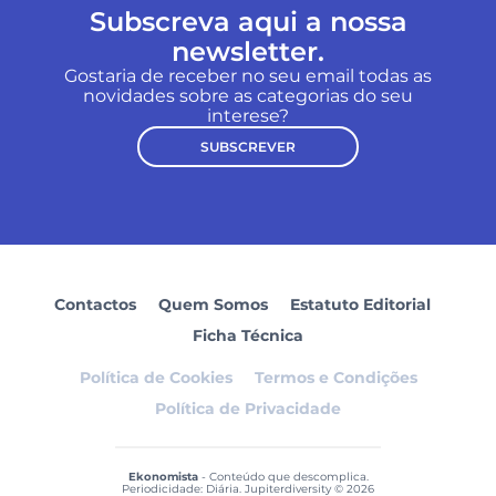
Subscreva aqui a nossa
newsletter.
Gostaria de receber no seu email todas as
novidades sobre as categorias do seu
interese?
SUBSCREVER
Contactos
Quem Somos
Estatuto Editorial
Ficha Técnica
Política de Cookies
Termos e Condições
Política de Privacidade
Ekonomista
- Conteúdo que descomplica.
Periodicidade: Diária. Jupiterdiversity © 2026