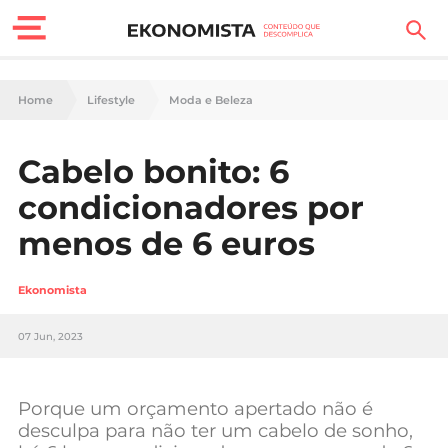
Finanças Pessoais
Home
Lifestyle
Moda e Beleza
Motores
Cabelo bonito: 6
Carreira
condicionadores por
Casa
menos de 6 euros
Lifestyle
Ekonomista
Sociedade
07 Jun, 2023
Tecnologia
Porque um orçamento apertado não é
Negócios
desculpa para não ter um cabelo de sonho,