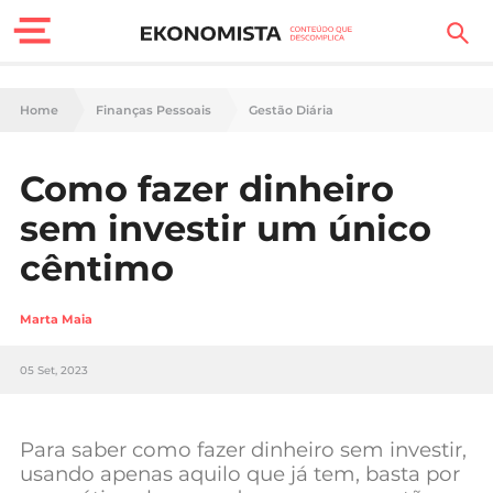
Finanças Pessoais
Home
Finanças Pessoais
Gestão Diária
Motores
Como fazer dinheiro
Carreira
sem investir um único
Casa
cêntimo
Lifestyle
Marta Maia
Sociedade
05 Set, 2023
Tecnologia
Para saber como fazer dinheiro sem investir,
Negócios
usando apenas aquilo que já tem, basta por