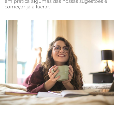
em prática algumas das nossas sugestões e
Mundial 2026
começar já a lucrar.