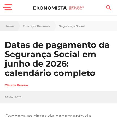
Finanças Pessoais
Home
Finanças Pessoais
Segurança Social
Motores
Datas de pagamento da
Carreira
Segurança Social em
Casa
junho de 2026:
calendário completo
Lifestyle
Sociedade
Cláudia Pereira
Tecnologia
26 Mai, 2026
Negócios
Conheça as datas de pagamento da