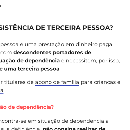
.
SISTÊNCIA DE TERCEIRA PESSOA?
ra pessoa é uma prestação em dinheiro paga
s com
descendentes
portadores de
tuação de dependência
e necessitem, por isso,
 uma terceira pessoa
.
 titulares de
abono de família
para crianças e
ia
.
ção de dependência?
encontra-se em situação de dependência a
sua deficiência,
não consiga realizar de