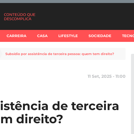
CARREIRA
CASA
LIFESTYLE
SOCIEDADE
TECN
Subsídio por assistência de terceira pessoa: quem tem direito?
11 Set, 2025 - 11:00
istência de terceira
m direito?