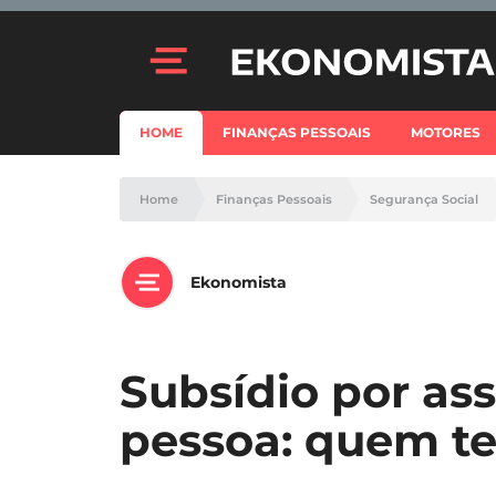
HOME
FINANÇAS PESSOAIS
MOTORES
Home
Finanças Pessoais
Segurança Social
Ekonomista
Subsídio por ass
pessoa: quem te