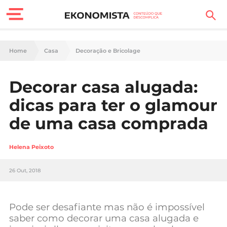
Finanças Pessoais
Home
Casa
Decoração e Bricolage
Motores
Decorar casa alugada:
Carreira
dicas para ter o glamour
Casa
de uma casa comprada
Lifestyle
Helena Peixoto
Sociedade
26 Out, 2018
Tecnologia
Pode ser desafiante mas não é impossível
Negócios
saber como decorar uma casa alugada e