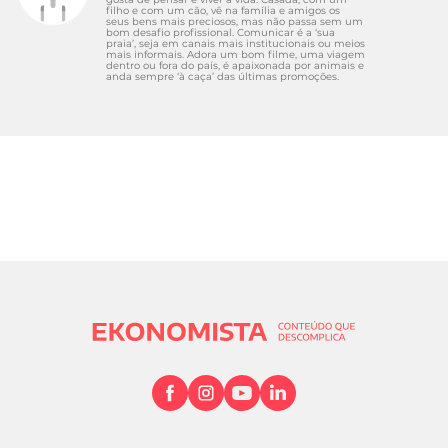
filho e com um cão, vê na família e amigos os
seus bens mais preciosos, mas não passa sem um
bom desafio profissional. Comunicar é a ‘sua
praia’, seja em canais mais institucionais ou meios
mais informais. Adora um bom filme, uma viagem
dentro ou fora do país, é apaixonada por animais e
anda sempre ‘à caça’ das últimas promoções.