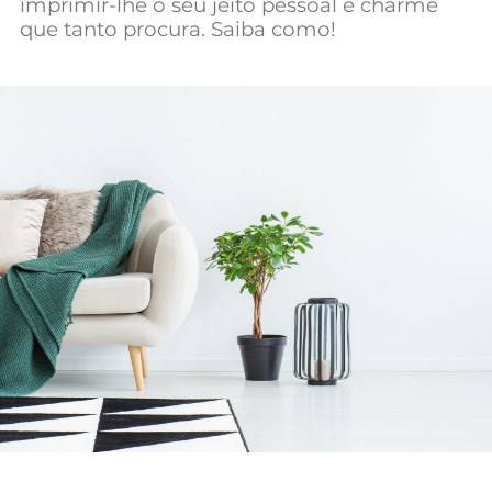
imprimir-lhe o seu jeito pessoal e charme
Mundial 2026
que tanto procura. Saiba como!