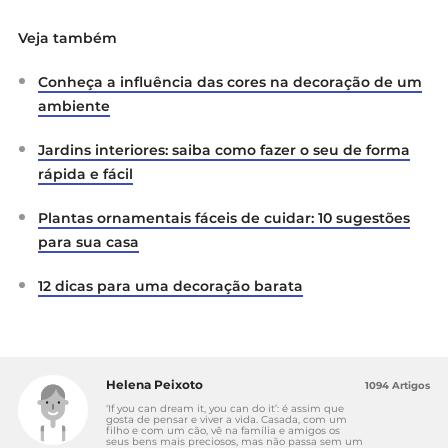
Veja também
Conheça a influência das cores na decoração de um
ambiente
Jardins interiores: saiba como fazer o seu de forma
rápida e fácil
Plantas ornamentais fáceis de cuidar: 10 sugestões
para sua casa
12 dicas para uma decoração barata
Helena Peixoto
1094 Artigos
‘If you can dream it, you can do it’: é assim que
gosta de pensar e viver a vida. Casada, com um
filho e com um cão, vê na família e amigos os
seus bens mais preciosos, mas não passa sem um