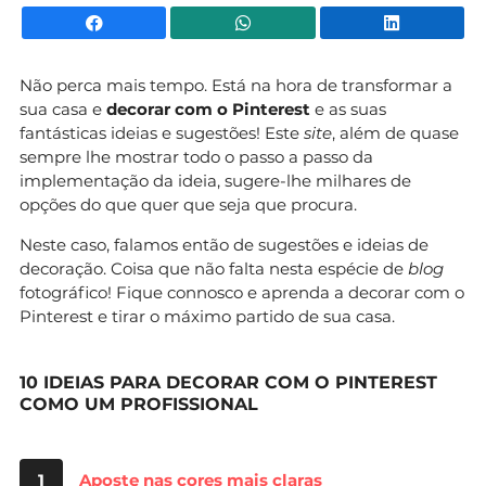
Facebook
WhatsApp
Li
Não perca mais tempo. Está na hora de transformar a
sua casa e
decorar com o Pinterest
e as suas
fantásticas ideias e sugestões! Este
site
, além de quase
sempre lhe mostrar todo o passo a passo da
implementação da ideia, sugere-lhe milhares de
opções do que quer que seja que procura.
Neste caso, falamos então de sugestões e ideias de
decoração. Coisa que não falta nesta espécie de
blog
fotográfico! Fique connosco e aprenda a decorar com o
Pinterest e tirar o máximo partido de sua casa.
10 IDEIAS PARA DECORAR COM O PINTEREST
COMO UM PROFISSIONAL
1
Aposte nas cores mais claras