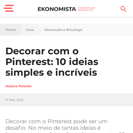
Finanças Pessoais
Home
Casa
Decoração e Bricolage
Motores
Decorar com o
Carreira
Pinterest: 10 ideias
Casa
simples e incríveis
Lifestyle
Helena Peixoto
Sociedade
17 Mar, 2021
Tecnologia
Decorar com o Pinterest pode ser um
Negócios
desafio. No meio de tantas ideias é