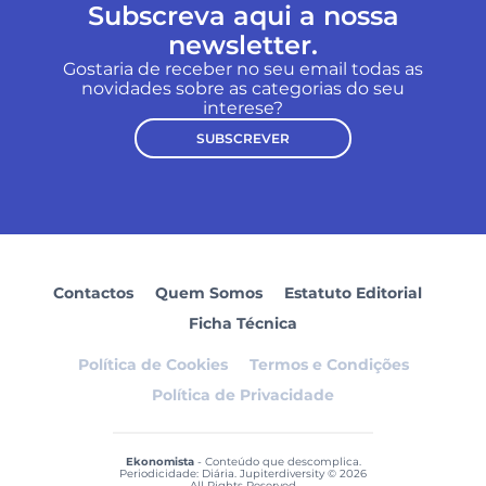
Subscreva aqui a nossa
newsletter.
Gostaria de receber no seu email todas as
novidades sobre as categorias do seu
interese?
SUBSCREVER
Contactos
Quem Somos
Estatuto Editorial
Ficha Técnica
Política de Cookies
Termos e Condições
Política de Privacidade
Ekonomista
- Conteúdo que descomplica.
Periodicidade: Diária. Jupiterdiversity © 2026
All Rights Reserved