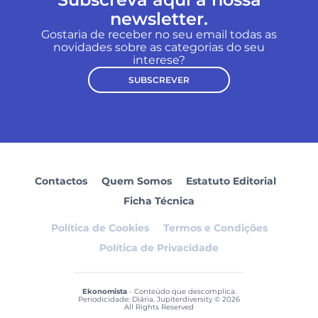
newsletter.
Gostaria de receber no seu email todas as
novidades sobre as categorias do seu
interese?
SUBSCREVER
Contactos
Quem Somos
Estatuto Editorial
Ficha Técnica
Política de Cookies
Termos e Condições
Política de Privacidade
Ekonomista
- Conteúdo que descomplica.
Periodicidade: Diária. Jupiterdiversity © 2026
All Rights Reserved