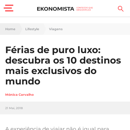
Finanças Pessoais
Home
Lifestyle
Viagens
Motores
Férias de puro luxo:
Carreira
descubra os 10 destinos
Casa
mais exclusivos do
mundo
Lifestyle
Sociedade
Mónica Carvalho
Tecnologia
21 Mai, 2018
Negócios
A experiência de viajar não é igual para