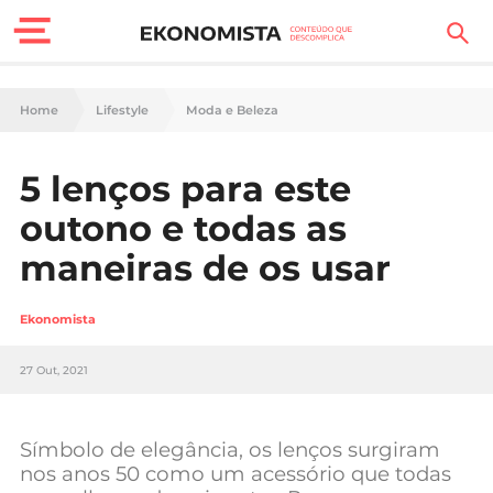
Finanças Pessoais
Home
Lifestyle
Moda e Beleza
Motores
5 lenços para este
Carreira
outono e todas as
Casa
maneiras de os usar
Lifestyle
Ekonomista
Sociedade
27 Out, 2021
Tecnologia
Símbolo de elegância, os lenços surgiram
Negócios
nos anos 50 como um acessório que todas