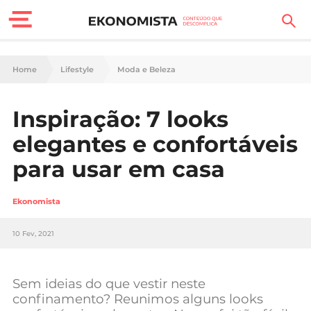
Finanças Pessoais
Home
Lifestyle
Moda e Beleza
Motores
Inspiração: 7 looks
Carreira
elegantes e confortáveis
Casa
para usar em casa
Lifestyle
Ekonomista
Sociedade
10 Fev, 2021
Tecnologia
Sem ideias do que vestir neste
Negócios
confinamento? Reunimos alguns looks