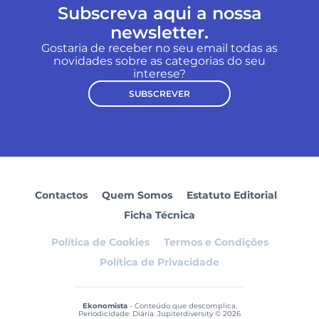
Subscreva aqui a nossa
newsletter.
Gostaria de receber no seu email todas as
novidades sobre as categorias do seu
interese?
SUBSCREVER
Contactos
Quem Somos
Estatuto Editorial
Ficha Técnica
Política de Cookies
Termos e Condições
Política de Privacidade
Ekonomista
- Conteúdo que descomplica.
Periodicidade: Diária. Jupiterdiversity © 2026