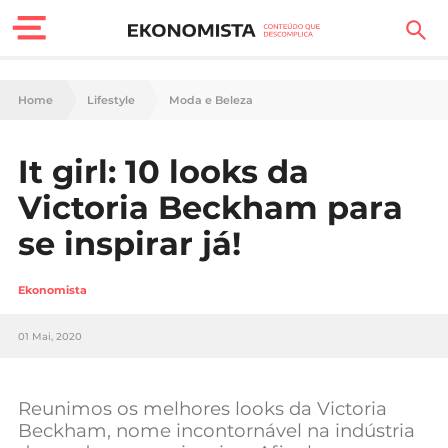
Finanças Pessoais
Home
Lifestyle
Moda e Beleza
Motores
It girl: 10 looks da
Carreira
Victoria Beckham para
Casa
se inspirar já!
Lifestyle
Ekonomista
Sociedade
01 Mai, 2020
Tecnologia
Reunimos os melhores looks da Victoria
Negócios
Beckham, nome incontornável na indústria