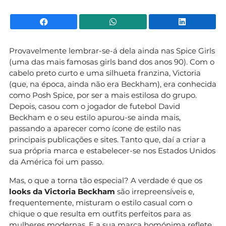
Facebook
WhatsApp
Li
Provavelmente lembrar-se-á dela ainda nas Spice Girls
(uma das mais famosas girls band dos anos 90). Com o
cabelo preto curto e uma silhueta franzina, Victoria
(que, na época, ainda não era Beckham), era conhecida
como Posh Spice, por ser a mais estilosa do grupo.
Depois, casou com o jogador de futebol David
Beckham e o seu estilo apurou-se ainda mais,
passando a aparecer como ícone de estilo nas
principais publicações e sites. Tanto que, daí a criar a
sua própria marca e estabelecer-se nos Estados Unidos
da América foi um passo.
Mas, o que a torna tão especial? A verdade é que os
looks da Victoria Beckham
são irrepreensíveis e,
frequentemente, misturam o estilo casual com o
chique o que resulta em outfits perfeitos para as
mulheres modernas. E a sua marca homónima reflete