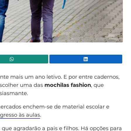
WhatsApp
Lin
te mais um ano letivo. E por entre cadernos,
 escolher uma das
mochilas fashion
, que
usiasmante.
rcados enchem-se de material escolar e
egresso às aulas
.
que agradarão a pais e filhos. Há opções para