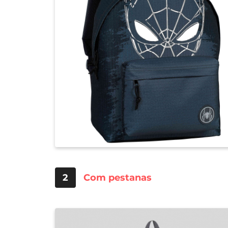
2
Com pestanas