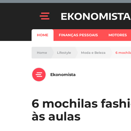
HOME
FINANÇAS PESSOAIS
MOTORES
Home
Lifestyle
Moda e Beleza
6 mochila
Ekonomista
6 mochilas fash
às aulas