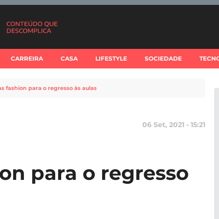
CARREIRA
CASA
LIFESTYLE
SOCIEDADE
TECN
s fashion para o regresso às aulas
06 Set, 2021 - 15:21
ion para o regresso