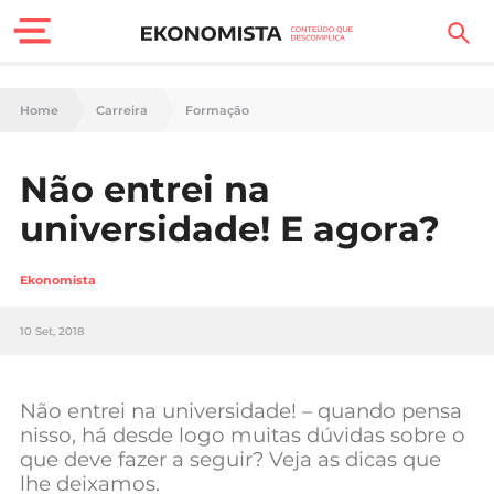
Finanças Pessoais
Home
Carreira
Formação
Motores
Não entrei na
Carreira
universidade! E agora?
Casa
Ekonomista
Lifestyle
10 Set, 2018
Sociedade
Tecnologia
Não entrei na universidade! – quando pensa
nisso, há desde logo muitas dúvidas sobre o
que deve fazer a seguir? Veja as dicas que
Negócios
lhe deixamos.