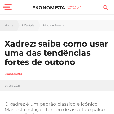
Finanças Pessoais
Home
Lifestyle
Moda e Beleza
Motores
Xadrez: saiba como usar
Carreira
uma das tendências
Casa
fortes de outono
Lifestyle
Ekonomista
Sociedade
24 Set, 2021
Tecnologia
O xadrez é um padrão clássico e icónico.
Negócios
Mas esta estação tomou de assalto o palco