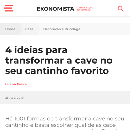
Finanças Pessoais
Home
Casa
Decoração e Bricolage
Motores
4 ideias para
Carreira
transformar a cave no
Casa
seu cantinho favorito
Lifestyle
Luana Freire
Sociedade
25 Ago, 2019
Tecnologia
Há 1001 formas de transformar a cave no seu
Negócios
cantinho e basta escolher qual delas cabe