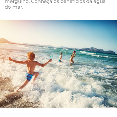
mergulho. Conheça os benefícios da água
Mundial 2026
do mar.