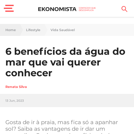
Finanças Pessoais
Home
Lifestyle
Vida Saudável
Motores
6 benefícios da água do
Carreira
mar que vai querer
Casa
conhecer
Lifestyle
Renata Silva
Sociedade
13 Jun, 2023
Tecnologia
Gosta de ir à praia, mas fica só a apanhar
Negócios
sol? Saiba as vantagens de ir dar um