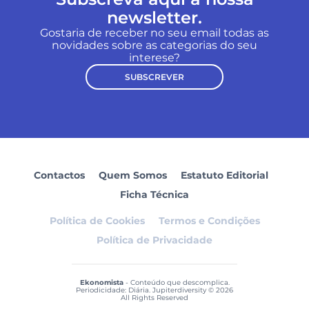
newsletter.
Gostaria de receber no seu email todas as
novidades sobre as categorias do seu
interese?
SUBSCREVER
Contactos
Quem Somos
Estatuto Editorial
Ficha Técnica
Política de Cookies
Termos e Condições
Política de Privacidade
Ekonomista
- Conteúdo que descomplica.
Periodicidade: Diária. Jupiterdiversity © 2026
All Rights Reserved