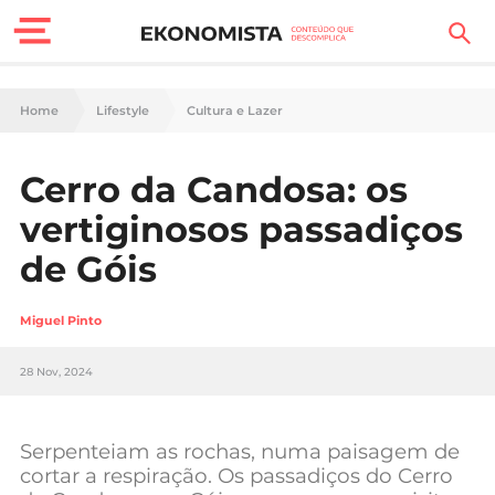
Finanças Pessoais
Home
Lifestyle
Cultura e Lazer
Motores
Cerro da Candosa: os
Carreira
vertiginosos passadiços
Casa
de Góis
Lifestyle
Miguel Pinto
Sociedade
28 Nov, 2024
Tecnologia
Serpenteiam as rochas, numa paisagem de
Negócios
cortar a respiração. Os passadiços do Cerro