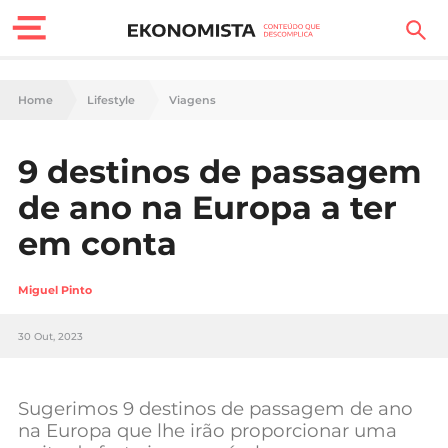
Finanças Pessoais
Home
Lifestyle
Viagens
Motores
9 destinos de passagem
Carreira
de ano na Europa a ter
Casa
em conta
Lifestyle
Miguel Pinto
Sociedade
30 Out, 2023
Tecnologia
Sugerimos 9 destinos de passagem de ano
Negócios
na Europa que lhe irão proporcionar uma