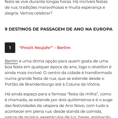
festa se vive durante longas horas. Há incríveis festas
de rua, tradições maravilhosas e muita esperança e
alegria. Vamos celebrar?
9 DESTINOS DE PASSAGEM DE ANO NA EUROPA
1
“Prosit Neujahr” – Berlim
Berlim
é uma ótima opção para quem gosta de uma
boa festa em qualquer época do ano, logo o
réveillon
é
ainda mais incrível. O centro da cidade é transformado
numa grande festa de rua, que se estende desde o
Portão de Brandenburgo até à Coluna da Vitória.
Há ainda espaço para a famosa “festa da milha”, como
é chamada, se estende por dois quilómetros e é o auge
das festividades da véspera de Ano Novo, com tudo a
acontecer em plena rua: desde stands de comida,
palcos de música, espetáculos de luz, bares, animação