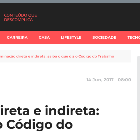
CARREIRA
CASA
LIFESTYLE
SOCIEDADE
TECN
iminação direta e indireta: saiba o que diz o Código do Trabalho
14 Jun, 2017 - 08:00
reta e indireta:
o Código do