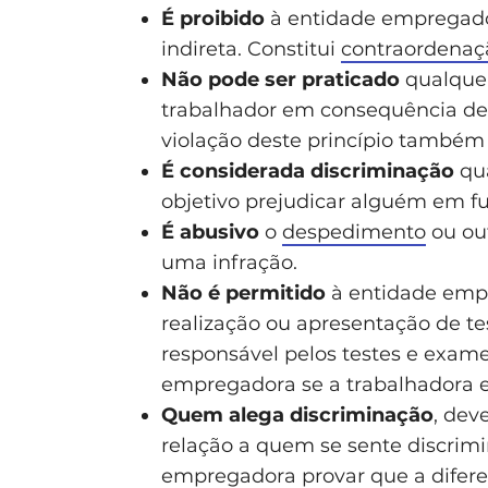
É proibido
à entidade empregador
indireta. Constitui
contraordenaç
Não pode ser praticado
qualquer
trabalhador em consequência de r
violação deste princípio também
É considerada discriminação
qua
objetivo prejudicar alguém em fu
É abusivo
o
despedimento
ou ou
uma infração.
Não é permitido
à entidade empr
realização ou apresentação de t
responsável pelos testes e exa
empregadora se a trabalhadora es
Quem alega discriminação
, dev
relação a quem se sente discrim
empregadora provar que a dife