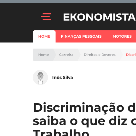
HOME
FINANÇAS PESSOAIS
MOTORES
Home
Carreira
Direitos e Deveres
Discr
Inês Silva
Discriminação di
saiba o que diz 
Trabalho