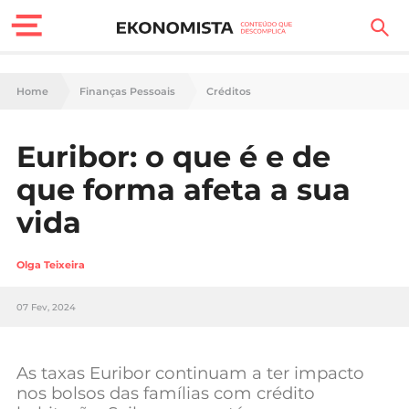
Finanças Pessoais
Home
Finanças Pessoais
Créditos
Motores
Euribor: o que é e de
Carreira
que forma afeta a sua
Casa
vida
Lifestyle
Olga Teixeira
Sociedade
07 Fev, 2024
Tecnologia
As taxas Euribor continuam a ter impacto
Negócios
nos bolsos das famílias com crédito