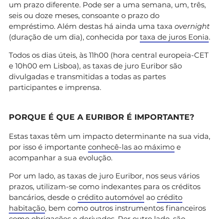
um prazo diferente. Pode ser a uma semana, um, três,
seis ou doze meses, consoante o prazo do
empréstimo. Além destas há ainda uma taxa
overnight
(duração de um dia), conhecida por
taxa de juros Eonia
.
Todos os dias úteis, às 11h00 (hora central europeia-CET
e 10h00 em Lisboa), as taxas de juro Euribor são
divulgadas e transmitidas a todas as partes
participantes e imprensa.
PORQUE É QUE A EURIBOR É IMPORTANTE?
Estas taxas têm um impacto determinante na sua vida,
por isso é importante
conhecê-las ao máximo
e
acompanhar a sua evolução.
Por um lado, as taxas de juro Euribor, nos seus vários
prazos, utilizam-se como indexantes para os créditos
bancários, desde o
crédito automóvel
ao
crédito
habitação
, bem como outros instrumentos financeiros
como
obrigações
e derivados. Por outro lado, são