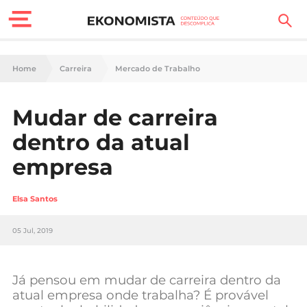
Finanças Pessoais
Home
Carreira
Mercado de Trabalho
Motores
Mudar de carreira
Carreira
dentro da atual
Casa
empresa
Lifestyle
Elsa Santos
Sociedade
05 Jul, 2019
Tecnologia
Já pensou em mudar de carreira dentro da
Negócios
atual empresa onde trabalha? É provável