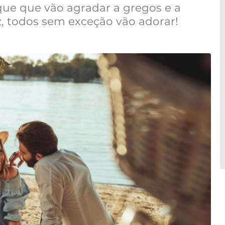
ue que vão agradar a gregos e a
, todos sem exceção vão adorar!