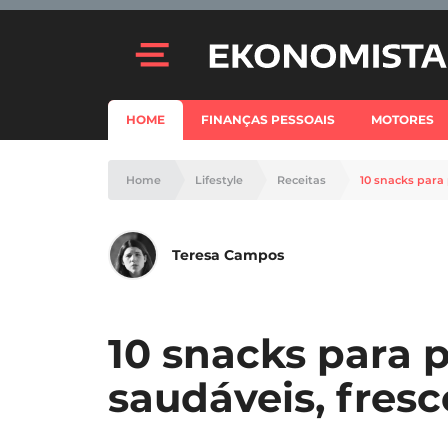
HOME
FINANÇAS PESSOAIS
MOTORES
Home
Lifestyle
Receitas
10 snacks para 
Teresa Campos
10 snacks para 
saudáveis, fresc