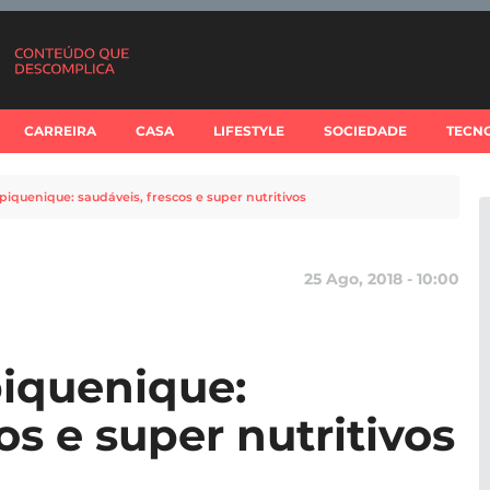
CARREIRA
CASA
LIFESTYLE
SOCIEDADE
TECN
piquenique: saudáveis, frescos e super nutritivos
25 Ago, 2018 - 10:00
piquenique:
os e super nutritivos