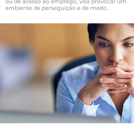
ou de acesso ao emprego, visa provocar um
Mundial 2026
ambiente de perseguição e de medo.