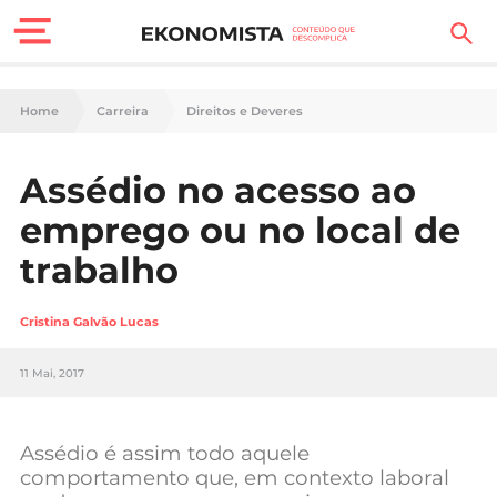
Finanças Pessoais
Home
Carreira
Direitos e Deveres
Motores
Assédio no acesso ao
Carreira
emprego ou no local de
Casa
trabalho
Lifestyle
Cristina Galvão Lucas
Sociedade
11 Mai, 2017
Tecnologia
Assédio é assim todo aquele
Negócios
comportamento que, em contexto laboral