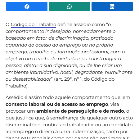
Facebook
WhatsApp
Li
O
Código do Trabalho
define assédio como “
o
comportamento indesejado, nomeadamente o
baseado em fator de discriminação, praticado
aquando do acesso ao emprego ou no próprio
emprego, trabalho ou formação profissional, com o
objetivo ou o efeito de perturbar ou constranger a
pessoa, afetar a sua dignidade, ou de lhe criar um
ambiente intimidativo, hostil, degradante, humilhante
ou desestabilizador
” (art. 29º, nº 1, do Código do
Trabalho).
Assédio é assim todo aquele comportamento que, em
contexto laboral ou de acesso ao emprego
, visa
provocar um
ambiente de perseguição e de medo
, o
que justifica que, à semelhança de qualquer outro acto
discriminatório, confira ao trabalhador ou ao candidato
ao emprego o direito a uma indemnização, tanto por
danos patrimoniais como por danos não patrimoniais