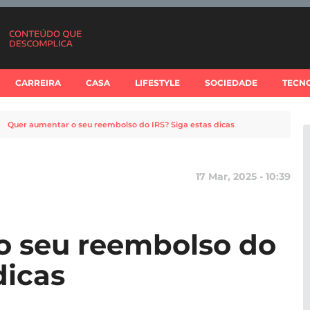
CARREIRA
CASA
LIFESTYLE
SOCIEDADE
TECN
Quer aumentar o seu reembolso do IRS? Siga estas dicas
17 Mar, 2025 - 10:39
o seu reembolso do
dicas