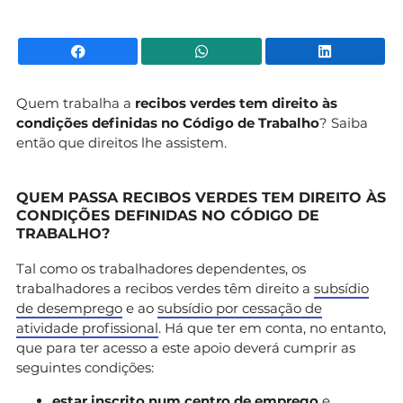
Facebook
WhatsApp
Li
Quem trabalha a
recibos verdes tem direito às
condições definidas no Código de Trabalho
? Saiba
então que direitos lhe assistem.
QUEM PASSA RECIBOS VERDES TEM DIREITO ÀS
CONDIÇÕES DEFINIDAS NO CÓDIGO DE
TRABALHO?
Tal como os trabalhadores dependentes, os
trabalhadores a recibos verdes têm direito a
subsídio
de desemprego
e ao
subsídio por cessação de
atividade profissional
. Há que ter em conta, no entanto,
que para ter acesso a este apoio deverá cumprir as
seguintes condições:
estar inscrito num centro de emprego
e