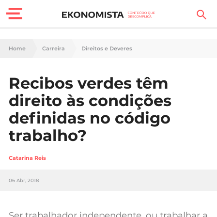
Finanças Pessoais
Home
Carreira
Direitos e Deveres
Motores
Recibos verdes têm
Carreira
direito às condições
Casa
definidas no código
trabalho?
Lifestyle
Sociedade
Catarina Reis
Tecnologia
06 Abr, 2018
Negócios
Ser trabalhador independente, ou trabalhar a