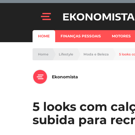
HOME
FINANÇAS PESSOAIS
MOTORES
Home
Lifestyle
Moda e Beleza
5 looks c
Ekonomista
5 looks com cal
subida para recr