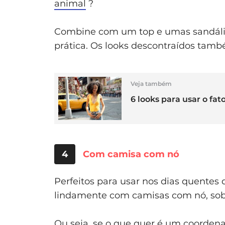
animal
?
Combine com um top e umas sandálias 
prática. Os looks descontraídos tam
Veja também
6 looks para usar o fa
4
Com camisa com nó
Perfeitos para usar nos dias quentes 
lindamente com camisas com nó, sob
Ou seja, se o que quer é um coorde