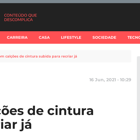
CARREIRA
CASA
LIFESTYLE
SOCIEDADE
TECN
om calções de cintura subida para recriar já
16 Jun, 2021 - 10:29
ções de cintura
iar já