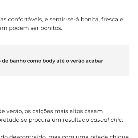
confortáveis, e sentir-se-á bonita, fresca e
bém podem ser bonitos.
to de banho como body até o verão acabar
de verão, os calções mais altos casam
retudo se procura um resultado
casual chic
.
nado descontraído, mas com uma pitada chique