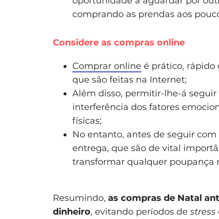
oportunidade a aguardar por outr
comprando as prendas aos poucos,
Considere as compras online
Comprar online
é prático, rápid
que são feitas na Internet;
Além disso, permitir-lhe-á seguir
interferência dos fatores emocio
físicas;
No entanto, antes de seguir com
entrega, que são de vital importâ
transformar qualquer poupança 
Resumindo,
as compras de Natal an
dinheiro
, evitando períodos de
stress