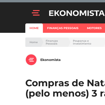
HOME
FINANÇAS PESSOAIS
MOTORES
Finanças
Poupança e
Home
Pessoais
Investimento
Ekonomista
Compras de Nat
(pelo menos) 3 r