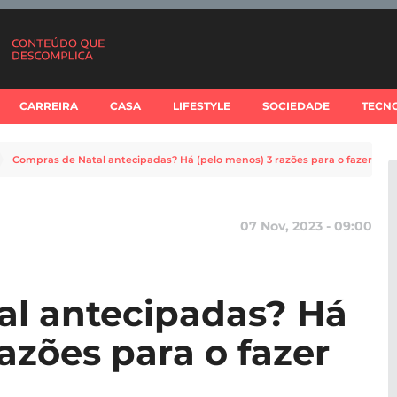
CARREIRA
CASA
LIFESTYLE
SOCIEDADE
TECN
Compras de Natal antecipadas? Há (pelo menos) 3 razões para o fazer
07 Nov, 2023 - 09:00
al antecipadas? Há
azões para o fazer